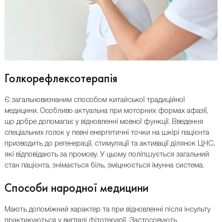
Голкорефлексотерапія
Є загальновизнаним способом китайської традиційної
медицини. Особливо актуальна при моторних формах афазії,
що добре допомагає у відновленні мовної функції. Введення
спеціальних голок у певні енергетичні точки на шкірі пацієнта
призводить до регенерації, стимуляції та активації ділянок ЦНС,
які відповідають за промову. У цьому поліпшується загальний
стан пацієнта, знімається біль, зміцнюється імунна система.
Способи народної медицини
Мають допоміжний характер та при відновленні після інсульту
практикуються у вигляді фітотерапії. Застосовують