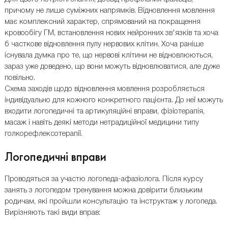
причому не лише суміжних напрямків. Відновлення мовлення
має комплексний характер, спрямований на покращення
кровообігу ГМ, встановлення нових нейронних зв'язків та хоча
б часткове відновлення пулу нервових клітин. Хоча раніше
існувала думка про те, що нервові клітини не відновлюються,
зараз уже доведено, що вони можуть відновлюватися, але дуже
повільно.
Схема заходів щодо відновлення мовлення розробляється
індивідуально для кожного конкретного пацієнта. До неї можуть
входити логопедичні та артикуляційні вправи, фізіотерапія,
масаж і навіть деякі методи нетрадиційної медицини типу
голкорефлексотерапії.
Логопедичні вправи
Проводяться за участю логопеда-афазіолога. Після курсу
занять з логопедом тренування можна довірити близьким
родичам, які пройшли консультацію та інструктаж у логопеда.
Вирізняють такі види вправ: