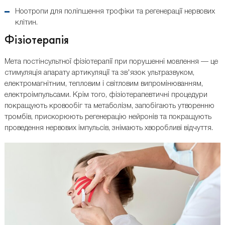
Ноотропи для поліпшення трофіки та регенерації нервових
клітин.
Фізіотерапія
Мета постінсультної фізіотерапії при порушенні мовлення — це
стимуляція апарату артикуляції та зв'язок ультразвуком,
електромагнітним, тепловим і світловим випромінюванням,
електроімпульсами. Крім того, фізіотерапевтичні процедури
покращують кровообіг та метаболізм, запобігають утворенню
тромбів, прискорюють регенерацію нейронів та покращують
проведення нервових імпульсів, знімають хворобливі відчуття.