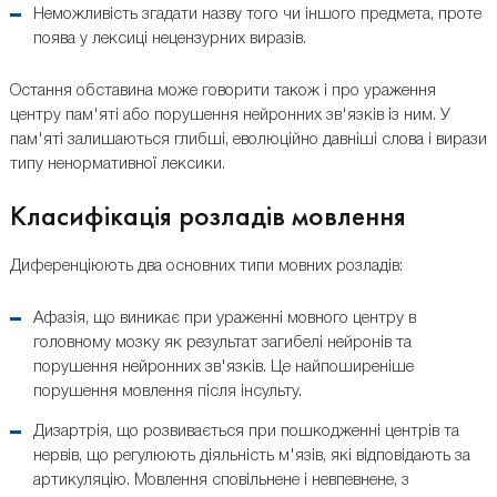
Неможливість згадати назву того чи іншого предмета, проте
поява у лексиці нецензурних виразів.
Остання обставина може говорити також і про ураження
центру пам'яті або порушення нейронних зв'язків із ним. У
пам'яті залишаються глибші, еволюційно давніші слова і вирази
типу ненормативної лексики.
Класифікація розладів мовлення
Диференціюють два основних типи мовних розладів:
Афазія, що виникає при ураженні мовного центру в
головному мозку як результат загибелі нейронів та
порушення нейронних зв'язків. Це найпоширеніше
порушення мовлення після інсульту.
Дизартрія, що розвивається при пошкодженні центрів та
нервів, що регулюють діяльність м'язів, які відповідають за
артикуляцію. Мовлення сповільнене і невпевнене, з