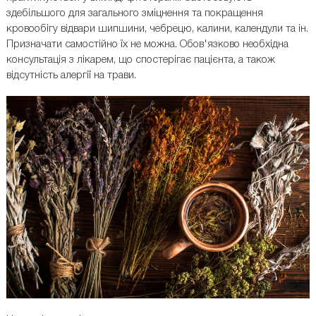
здебільшого для загального зміцнення та покращення
кровообігу відвари шипшини, чебрецю, калини, календули та ін.
Призначати самостійно їх не можна. Обов'язково необхідна
консультація з лікарем, що спостерігає пацієнта, а також
відсутність алергії на трави.