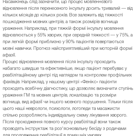
Насамкінець слід зазначити, що процес мовленнєвого
відновлення після перенесеного інсульту досить тривалий — від
кількох місяців до кількох років. Все залежить від тяжкості
пошкодження мовних центрів, а також розмірів вогнища
ураження. Наприклад, при тяжкій формі інсульту мовлення
відновлюється у 55% хворих, при середній тяжкості — у 75%, а
при легкій формі приблизно у 90% пацієнтів повертаються
мовні навички. Прогноз найсприятливіший при моторній формі
афазії.
Процес відновлення мовлення після інсульту проходить
набагато швидше та ефективніше, якщо пацієнт перебуває у
реабілітаційному центрі під наглядом та контролем профільних
фахівців. Наприклад, у нашому центрі «Фенікс» пацієнти
проходять всебічну діагностику, що дозволяє визначити ступінь
ураження ГМ та мовних центрів, локалізацію та розміри
вогнища, вид афазії чи іншого мовного порушення. Тільки після
цього наші неврологи, психологи, логопеди та масажисти
спільно розробляють індивідуальну схему лікування хворого.
Після проходження повного курсу реабілітації вони також
проводять інструктаж та роз'яснювальну бесіду з родичами
для продовження реабілітації в домашніх умовах.