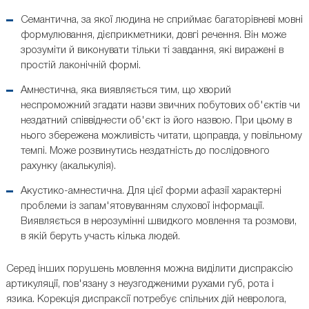
Семантична, за якої людина не сприймає багаторівневі мовні
формулювання, дієприкметники, довгі речення. Він може
зрозуміти й виконувати тільки ті завдання, які виражені в
простій лаконічній формі.
Амнестична, яка виявляється тим, що хворий
неспроможний згадати назви звичних побутових об'єктів чи
нездатний співвіднести об'єкт із його назвою. При цьому в
нього збережена можливість читати, щоправда, у повільному
темпі. Може розвинутись нездатність до послідовного
рахунку (акалькулія).
Акустико-амнестична. Для цієї форми афазії характерні
проблеми із запам'ятовуванням слухової інформації.
Виявляється в нерозумінні швидкого мовлення та розмови,
в якій беруть участь кілька людей.
Серед інших порушень мовлення можна виділити диспраксію
артикуляції, пов'язану з неузгодженими рухами губ, рота і
язика. Корекція диспраксії потребує спільних дій невролога,