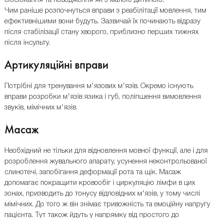
сюсюкання та поводження як з малою дитиною.
Чим раніше розпочнуться вправи з реабілітації мовлення, тим
ефективнішими вони будуть. Зазвичай їх починають відразу
після стабілізації стану хворого, приблизно перших тижнях
після інсульту.
Артикуляційні вправи
Потрібні для тренування м'язових м'язів. Окремо існують
вправи розробки м'язів язика і губ, поліпшення вимовлення
звуків, мімічних м'язів.
Масаж
Необхідний не тільки для відновлення мовної функції, але і для
розроблення жувального апарату, усунення неконтрольованої
слинотечі, запобігання деформації рота та щік. Масаж
допомагає покращити кровообіг і циркуляцію лімфи в цих
зонах, призводить до тонусу відповідних м'язів, у тому числі
мімічних. До того ж він знімає тривожність та емоційну напругу
пацієнта. Тут також йдуть у напрямку від простого до