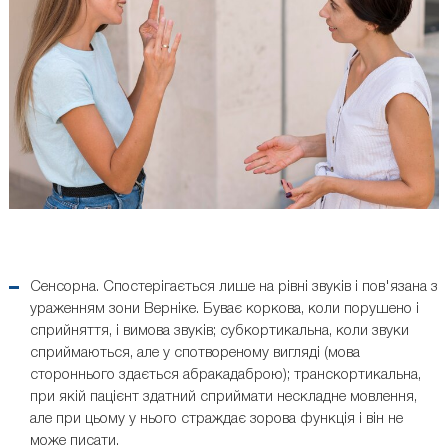
Сенсорна. Спостерігається лише на рівні звуків і пов'язана з
ураженням зони Верніке. Буває коркова, коли порушено і
сприйняття, і вимова звуків; субкортикальна, коли звуки
сприймаються, але у спотвореному вигляді (мова
стороннього здається абракадаброю); транскортикальна,
при якій пацієнт здатний сприймати нескладне мовлення,
але при цьому у нього страждає зорова функція і він не
може писати.