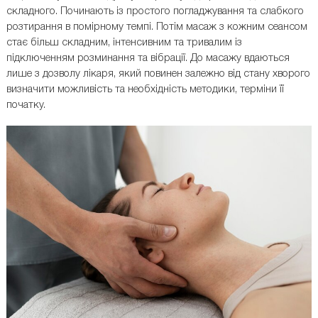
складного. Починають із простого погладжування та слабкого
розтирання в помірному темпі. Потім масаж з кожним сеансом
стає більш складним, інтенсивним та тривалим із
підключенням розминання та вібрації. До масажу вдаються
лише з дозволу лікаря, який повинен залежно від стану хворого
визначити можливість та необхідність методики, терміни її
початку.