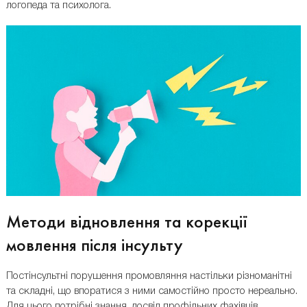
логопеда та психолога.
Методи відновлення та корекції
мовлення після інсульту
Постінсультні порушення промовляння настільки різноманітні
та складні, що впоратися з ними самостійно просто нереально.
Для цього потрібні знання, досвід профільних фахівців,