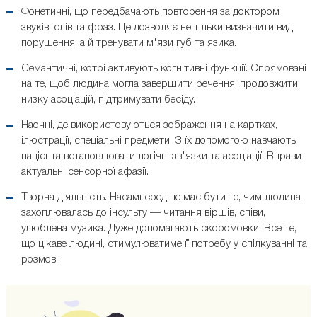
Фонетичні, що передбачають повторення за доктором
звуків, слів та фраз. Це дозволяє не тільки визначити вид
порушення, а й тренувати м'язи губ та язика.
Семантичні, котрі активують когнітивні функції. Спрямовані
на те, щоб людина могла завершити речення, продовжити
низку асоціацій, підтримувати бесіду.
Наочні, де використовуються зображення на картках,
ілюстрації, спеціальні предмети. З їх допомогою навчають
пацієнта встановлювати логічні зв'язки та асоціації. Вправи
актуальні сенсорної афазії.
Творча діяльність. Насамперед це має бути те, чим людина
захоплювалась до інсульту — читання віршів, співи,
улюблена музика. Дуже допомагають скоромовки. Все те,
що цікаве людині, стимулюватиме її потребу у спілкуванні та
розмові.