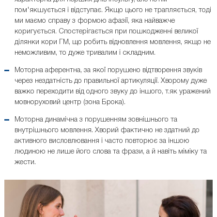
пом'якшується і відступає. Якщо цього не трапляється, тоді
ми маємо справу з формою афазії, яка найважче
коригується. Спостерігається при пошкодженні великої
ділянки кори ГМ, що робить відновлення мовлення, якщо не
неможливим, то дуже тривалим і складним.
Моторна аферентна, за якої порушено відтворення звуків
через нездатність до правильної артикуляції. Хворому дуже
важко переходити від одного звуку до іншого, т.як уражений
мовноруховий центр (зона Брока).
Моторна динамічна з порушенням зовнішнього та
внутрішнього мовлення. Хворий фактично не здатний до
активного висловлювання і часто повторює за іншою
людиною не лише його слова та фрази, а й навіть міміку та
жести.