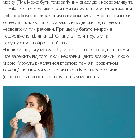
мозку (ГМ). Може бути геморагічним внаслідок крововиливу та
ішемічним, що розвивається при блокуванні кровопостачання
ГМ тромбом або вираженим спазмом судин. Все це призводить
до нестачі кисню та інших важливих для життєдіяльності
нервових клітин речовин. При цьому багато нейронів
пошкодженої ділянки ЦНС гинуть після інсульту та
порушуються нейронні зв'язки.
Наслідки інсульту можуть бути різні — легкі, середні та важкі.
Все залежить від того, який нервовий центр вражений і якою
мірою. Можуть виявлятися втратою пам'яті, розвитком
деменції, повним чи частковим паралічем, парестезіями
(втратою чутливості) та порушенням мовлення.