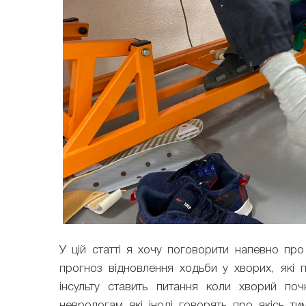
У цій статті я хочу поговорити напевно про о
прогноз відновлення ходьби у хворих, які п
інсульту ставить питання коли хворий поч
неврологам які іноді говорять про якісь т