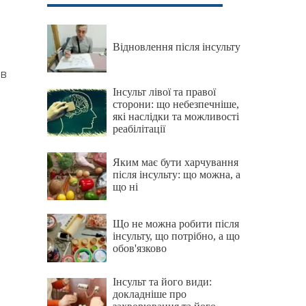
Відновлення після інсульту
ів
Інсульт лівої та правої
сторони: що небезпечніше,
які наслідки та можливості
реабілітації
Яким має бути харчування
після інсульту: що можна, а
що ні
Що не можна робити після
інсульту, що потрібно, а що
обов'язково
Інсульт та його види:
докладніше про