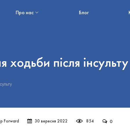
Про нас
Блог
я ходьби після інсульту
сульту
ep Forward
30 вересня 2022
854
0