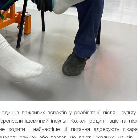
дин із важливих аспектів у реабілітації після інсульту
еренесли ішемічний інсульт. Кожен родич пацієнта піс
не ходити і найчастіше ці питання адресують лікар
имчасові рамках або взагалі не дають жодних шансів 