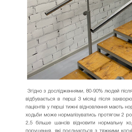
Згідно з дослідженнями, 80-90% людей після 
відбувається в перші 3 місяці після захво
пацієнтів у перші тижні відновлення мають но
ходьби може нормалізуватись протягом 2 рокі
2,5 більше шансів відновити нормальну ход
порушення, які поєднуються з тяжкими когн