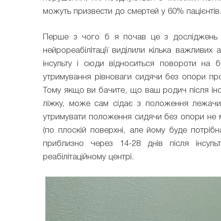
можуть призвести до смертей у 60% пацієнтів
Перше з чого б я почав це з досліджень я
нейрореабілітації виділили кілька важливих 
інсульту і сюди відноситься повороти на 
утримування рівноваги сидячи без опори про
Тому якщо ви бачите, що ваш родич після інс
ліжку, може сам сідає з положення лежачи
утримувати положення сидячи без опори не м
(по плоскій поверхні, але йому буде потрібн
приблизно через 14-28 днів після інсул
реабілітаційному центрі.