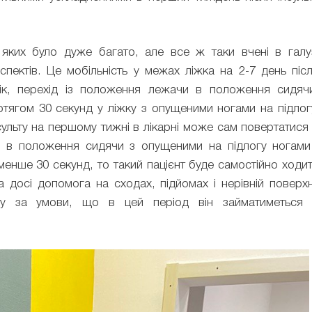
.
ких було дуже багато, але все ж таки вчені в галу
аспектів. Це мобільність у межах ліжка на 2-7 день піс
бік, перехід із положення лежачи в положення сидяч
тягом 30 секунд у ліжку з опущеними ногами на підлог
ульту на першому тижні в лікарні може сам повертатися
 в положення сидячи з опущеними на підлогу ногами
енше 30 секунд, то такий пацієнт буде самостійно ходи
а досі допомога на сходах, підйомах і нерівній поверхн
ьту за умови, що в цей період він займатиметься