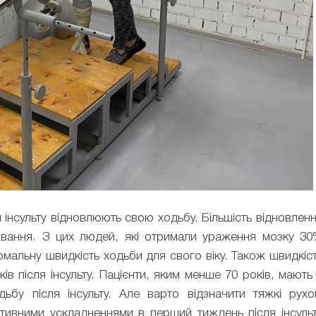
інсульту відновлюють свою ходьбу. Більшість відновлен
рювання. З цих людей, які отримали ураження мозку 3
рмальну швидкість ходьби для свого віку. Також швидкіс
в після інсульту. Пацієнти, яким менше 70 років, мають
ьбу після інсульту. Але варто відзначити тяжкі рухо
ітивними ускладненнями в перший тиждень після інсуль