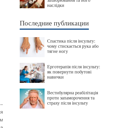
захворювання та його
наслідки
Последние публикации
Спастика після інсульту:
чому стискається рука або
тягне ногу
Ерготерапія після інсульту:
як повернути побутові
навички
Вестибулярна реабілітація
проти запаморочення та
страху після інсульту
 –
ля
ям
на