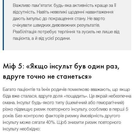
Важливо пам’ятати: будь-яка активність краще за її
відсутність. Навіть невеликі щоденні навантаження
дають імпульс до покращення стану. Не варто
очікувати швидких дивовижних результатів.
Реабілітація потребує терпіння та зусиль не лише від
пацієнта, а й від усієї родини.
Міф 5: «Якщо інсульт був один раз,
вдруге точно не станеться»
Багато пацієнтів та їхніх родичів помилково вважають, що якщо
біда вже сталася, вдруге доля «пощадить». Це вкрай небезпечна
омана. Інсульт будь-якого типу (ішемічний або геморагічний)
різко підвищує ризик повторного інсульту, особливо в перші 5
років. Без контролю факторів ризику ймовірність другого
інсульту може сягати 40%. Щоб знизити ризик повторного
інсульту необхідно: