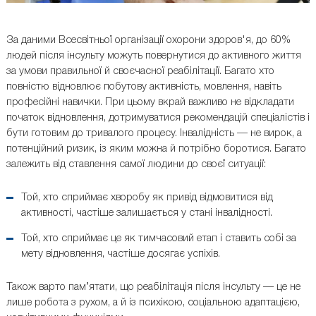
За даними Всесвітньої організації охорони здоров'я, до 60%
людей після інсульту можуть повернутися до активного життя
за умови правильної й своєчасної реабілітації. Багато хто
повністю відновлює побутову активність, мовлення, навіть
професійні навички. При цьому вкрай важливо не відкладати
початок відновлення, дотримуватися рекомендацій спеціалістів і
бути готовим до тривалого процесу. Інвалідність — не вирок, а
потенційний ризик, із яким можна й потрібно боротися. Багато
залежить від ставлення самої людини до своєї ситуації:
Той, хто сприймає хворобу як привід відмовитися від
активності, частіше залишається у стані інвалідності.
Той, хто сприймає це як тимчасовий етап і ставить собі за
мету відновлення, частіше досягає успіхів.
Також варто пам’ятати, що реабілітація після інсульту — це не
лише робота з рухом, а й із психікою, соціальною адаптацією,