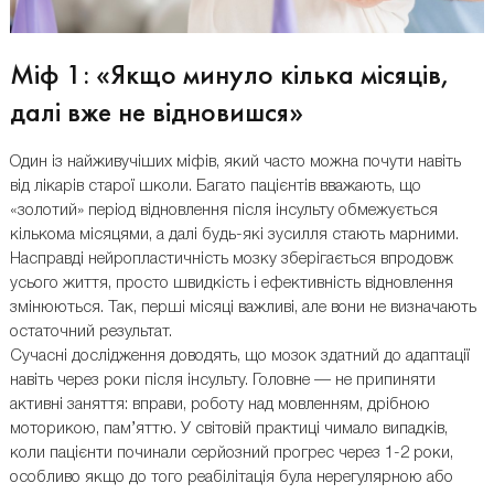
Міф 1: «Якщо минуло кілька місяців,
далі вже не відновишся»
Один із найживучіших міфів, який часто можна почути навіть
від лікарів старої школи. Багато пацієнтів вважають, що
«золотий» період відновлення після інсульту обмежується
кількома місяцями, а далі будь-які зусилля стають марними.
Насправді нейропластичність мозку зберігається впродовж
усього життя, просто швидкість і ефективність відновлення
змінюються. Так, перші місяці важливі, але вони не визначають
остаточний результат.
Сучасні дослідження доводять, що мозок здатний до адаптації
навіть через роки після інсульту. Головне — не припиняти
активні заняття: вправи, роботу над мовленням, дрібною
моторикою, пам’яттю. У світовій практиці чимало випадків,
коли пацієнти починали серйозний прогрес через 1-2 роки,
особливо якщо до того реабілітація була нерегулярною або