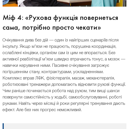
Міф 4: «Рухова функція повернеться
сама, потрібно просто чекати»
Очікування дива без дій — один із найгірших сценаріїв після
інсульту. Якщо м’язи не працюють, порушена координація,
ослаблені кінцівки, організм сам із цим не впорається. Без
активної реабілітації м’язи швидко втрачають тонус, а мозок —
навички керування ними. Пасивне очікування загрожує
погіршенням стану, контрактурами, ускладненнями.
Комплекс вправ ЛФК, фізіотерапія, масаж, механотерапія,
роботизовані тренажери допомагають відновити рухові функції.
Чим раніше починається робота над рухом, тим вищі шанси
повернути самостійність у ходьбі, самообслуговуванні, роботі
руками. Навіть через місяці й роки регулярні тренування дають
ефект. Але без них прогрес неможливий.