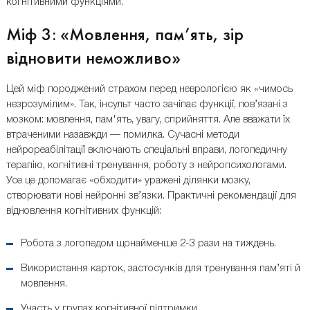
когнітивними функціями.
Міф 3: «Мовлення, пам’ять, зір
відновити неможливо»
Цей міф породжений страхом перед неврологією як «чимось
незрозумілим». Так, інсульт часто зачіпає функції, пов’язані з
мозком: мовлення, пам'ять, увагу, сприйняття. Але вважати їх
втраченими назавжди — помилка. Сучасні методи
нейрореабілітації включають спеціальні вправи, логопедичну
терапію, когнітивні тренування, роботу з нейропсихологами.
Усе це допомагає «обходити» уражені ділянки мозку,
створювати нові нейронні зв’язки. Практичні рекомендації для
відновлення когнітивних функцій:
Робота з логопедом щонайменше 2-3 рази на тиждень.
Використання карток, застосунків для тренування пам’яті й
мовлення.
Участь у групах когнітивної підтримки.